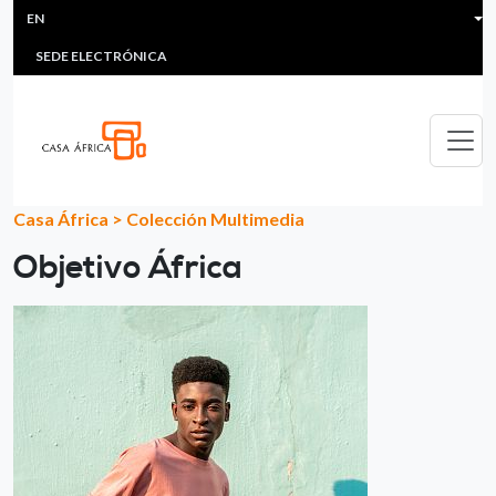
HEADER MENU
Skip to main content
EN
MULTIMEDIA
FAQS
#ÁFRICAESNOTICIA
Lis
SEDE ELECTRÓNICA
Casa África
>
Colección Multimedia
Objetivo África