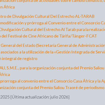
anización conjunta de actividades sobre cambio climático, 
en África
tro de Divulgación Cultural Del Estrecho AL-TARAB
modificación y prórroga al Convenio entre el Consorcio Cas
ivulgación Cultural del Estrecho Al Tarab para la realizac
o del Festival de Cine Africano de Tárifa/Tánger-FCAT
General del Estado (Secretaría General de Administración 
s asociados a la utilización de la «Gestión Integrada de Ser
 integral de registro
U, S.M.E., para la organización conjunta del Premio Salio
África
rorroga al convenio entre el Consorcio Casa África y la A
anización conjunta del Premio Saliou Traoré de periodismo
025 [Última actualización: julio 2026]