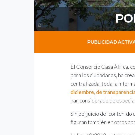
PO
©
PUBLICIDAD ACTIV
El Consorcio Casa África, co
para los ciudadanos, ha cre
centralizada, toda la informa
diciembre, de transparencia
han considerado de especial
Sin perjuicio del contenido 
figuran también en otros ap