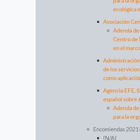
para la org
ecológica 
Asociación Cen
Adenda de 
Centro de D
en el marc
Administración 
de los servicio
como aplicación
Agencia EFE, SA
español sobre 
Adenda de p
para la org
Encomiendas 2021-2
[N/A]