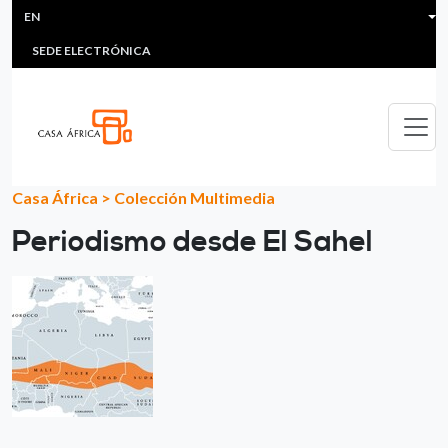
HEADER MENU
Skip to main content
EN
MULTIMEDIA
FAQS
#ÁFRICAESNOTICIA
Lis
SEDE ELECTRÓNICA
Casa África
>
Colección Multimedia
Periodismo desde El Sahel