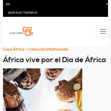
HEADER MENU
Skip to main content
EN
MULTIMEDIA
FAQS
#ÁFRICAESNOTICIA
Lis
SEDE ELECTRÓNICA
Casa África
>
Colección Multimedia
África vive por el Día de África