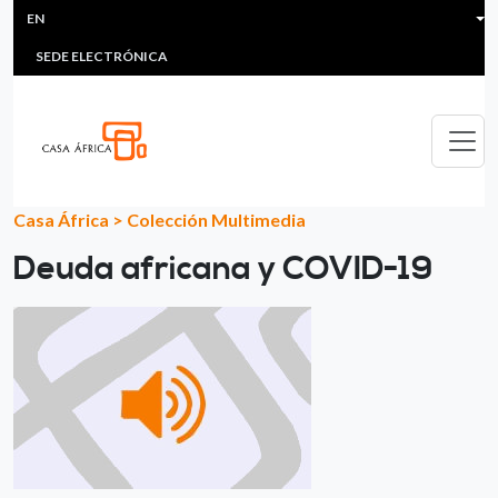
HEADER MENU
Skip to main content
EN
MULTIMEDIA
FAQS
#ÁFRICAESNOTICIA
Lis
SEDE ELECTRÓNICA
Casa África
>
Colección Multimedia
Deuda africana y COVID-19