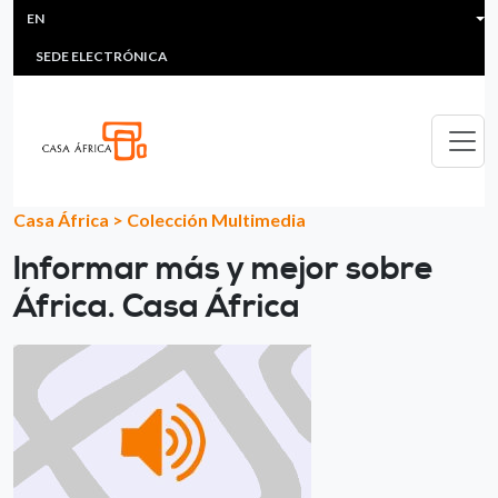
HEADER MENU
Skip to main content
EN
MULTIMEDIA
FAQS
#ÁFRICAESNOTICIA
Lis
SEDE ELECTRÓNICA
Casa África
>
Colección Multimedia
Informar más y mejor sobre
África. Casa África