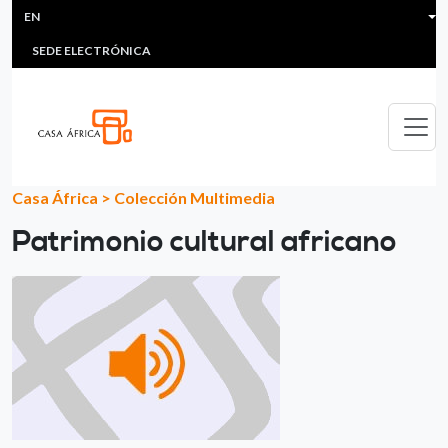
HEADER MENU
Skip to main content
EN
MULTIMEDIA
FAQS
#ÁFRICAESNOTICIA
Lis
SEDE ELECTRÓNICA
Casa África
>
Colección Multimedia
Patrimonio cultural africano