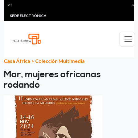
HEADER MENU
Passar para o conteúdo principal
PT
MULTIMEDIA
FAQS
#ÁFRICAESNOTICIA
Lis
SEDE ELECTRÓNICA
Casa África
>
Colección Multimedia
Mar, mujeres africanas
rodando