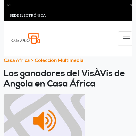
HEADER MENU
Passar para o conteúdo principal
PT
MULTIMEDIA
FAQS
#ÁFRICAESNOTICIA
Lis
SEDE ELECTRÓNICA
Casa África
>
Colección Multimedia
Los ganadores del VisÀVis de
Angola en Casa África