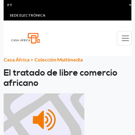
HEADER MENU
Passar para o conteúdo principal
PT
MULTIMEDIA
FAQS
#ÁFRICAESNOTICIA
Lis
SEDE ELECTRÓNICA
Casa África
>
Colección Multimedia
El tratado de libre comercio
africano