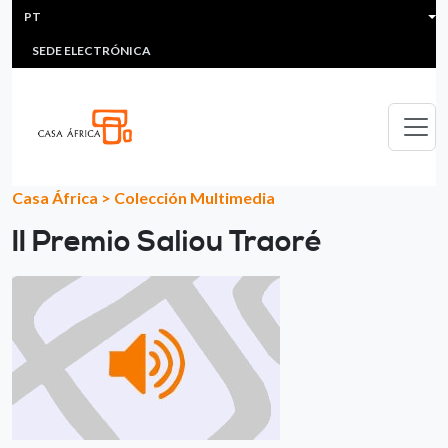
HEADER MENU
Passar para o conteúdo principal
PT
MULTIMEDIA
FAQS
#ÁFRICAESNOTICIA
Lis
SEDE ELECTRÓNICA
Casa África
>
Colección Multimedia
II Premio Saliou Traoré