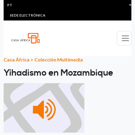
HEADER MENU
Passar para o conteúdo principal
PT
MULTIMEDIA
FAQS
#ÁFRICAESNOTICIA
Lis
SEDE ELECTRÓNICA
Casa África
>
Colección Multimedia
Yihadismo en Mozambique