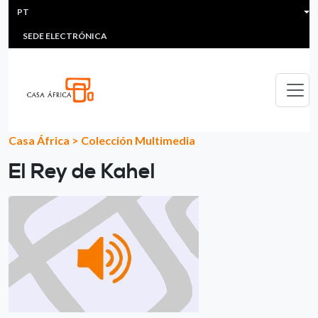
HEADER MENU
Passar para o conteúdo principal
PT
MULTIMEDIA
FAQS
#ÁFRICAESNOTICIA
Lis
SEDE ELECTRÓNICA
Casa África
>
Colección Multimedia
El Rey de Kahel