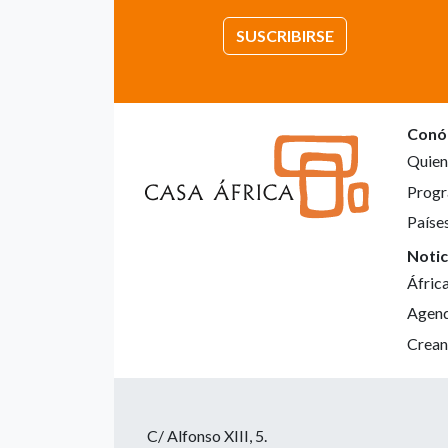
SUSCRIBIRSE
Conó
Quien
Progr
Paíse
Notic
Áfric
Agen
Crean
C/ Alfonso XIII, 5.