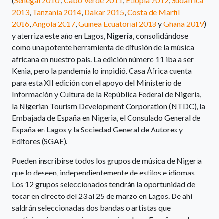
(
Senegal 2010
,
Cabo Verde 2011
,
Etiopía 2012
,
Sudáfrica
2013
,
Tanzania 2014
,
Dakar 2015
,
Costa de Marfil
2016
,
Angola 2017
,
Guinea Ecuatorial 2018
y
Ghana 2019
)
y aterriza este año en Lagos,
Nigeria
, consolidándose
como una potente herramienta de difusión de la música
africana en nuestro país. La edición número 11 iba a ser
Kenia, pero la pandemia lo impidió. Casa África cuenta
para esta XII edición con el apoyo del Ministerio de
Información y Cultura de la República Federal de Nigeria,
la Nigerian Tourism Development Corporation (NTDC), la
Embajada de España en Nigeria, el Consulado General de
España en Lagos y la Sociedad General de Autores y
Editores (SGAE).
Pueden inscribirse todos los grupos de música de Nigeria
que lo deseen, independientemente de estilos e idiomas.
Los 12 grupos seleccionados tendrán la oportunidad de
tocar en directo del 23 al 25 de marzo en Lagos. De ahí
saldrán seleccionadas dos bandas o artistas que