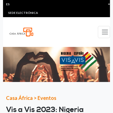
HEADER MENU
Pasar al contenido principal
ES
MULTIMEDIA
FAQS
#ÁFRICAESNOTICIA
Lis
SEDE ELECTRÓNICA
Casa África
>
Eventos
Vis a Vis 2023: Nigeria