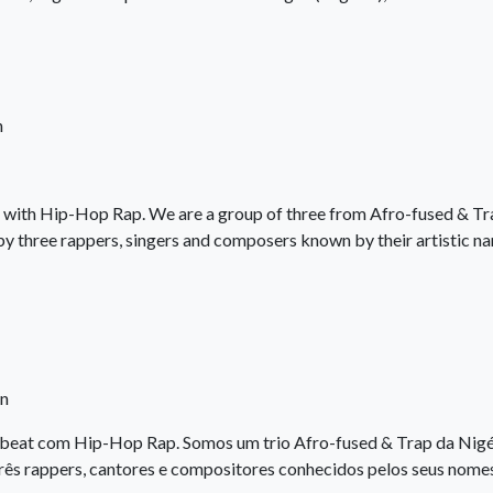
n
with Hip-Hop Rap. We are a group of three from Afro-fused & Tr
by three rappers, singers and composers known by their artistic n
on
eat com Hip-Hop Rap. Somos um trio Afro-fused & Trap da Nigé
rês rappers, cantores e compositores conhecidos pelos seus nome