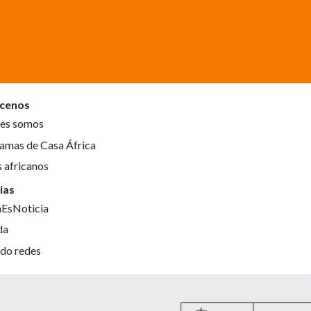
cenos
es somos
amas de Casa África
s africanos
ias
aEsNoticia
da
do redes