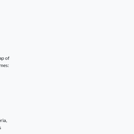
ap of
ames:
ria,
s