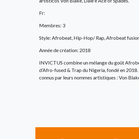
artísticos Von Blake, Dale e Ace of Spades.
Fr:
Membres: 3
Style: Afrobeat, Hip-Hop/ Rap, Afrobeat fusio
Année de création: 2018
INVICTUS combine un mélange du goût Afrobe
d’Afro-fused & Trap du Nigeria, fondé en 2018.
connus par leurs nommes artistiques : Von Blake