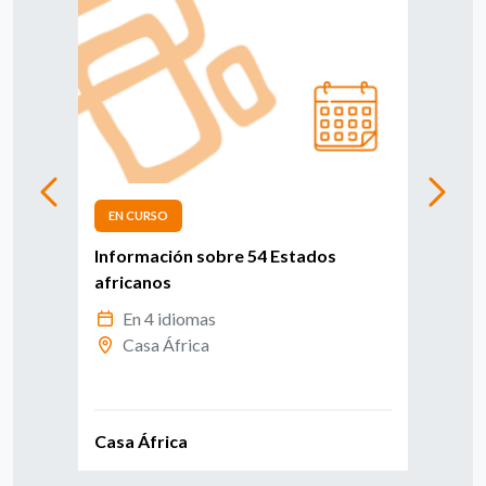
EN CURSO
FIN
Información sobre 54 Estados
II 
africanos
6
En 4 idiomas
C
Casa África
Casa África
Casa