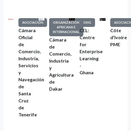
ASOCIACIÓN
ORGANIZACIÓN
ONG
ASOCIACI
AFRICANA E
Cámara
CEL:
Côte
INTERNACIONAL
Oficial
Centre
d’Ivoire
Cámara
de
for
PME
de
Comercio,
Enterprise
Comercio,
Industria,
Learning
Industria
Servicios
-
y
y
Ghana
Agricultura
Navegación
de
de
Dakar
Santa
Cruz
de
Tenerife