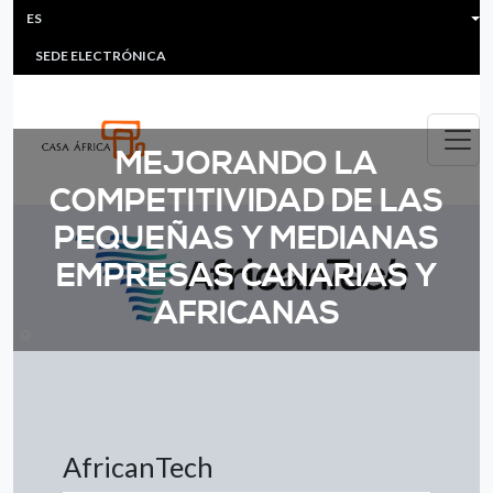
HEADER MENU
Pasar al contenido principal
ES
MULTIMEDIA
FAQS
#ÁFRICAESNOTICIA
LI
SEDE ELECTRÓNICA
MEJORANDO LA
COMPETITIVIDAD DE LAS
PEQUEÑAS Y MEDIANAS
EMPRESAS CANARIAS Y
AFRICANAS
©
AfricanTech