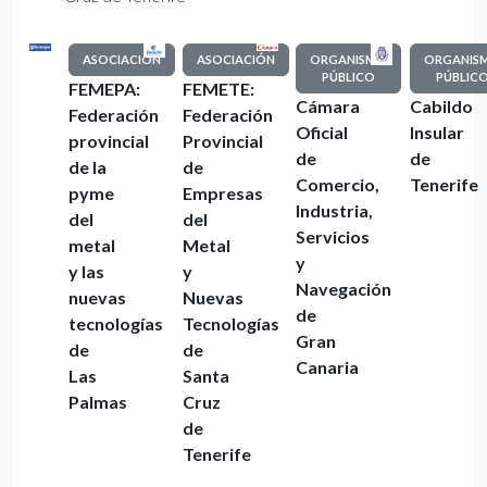
ASOCIACIÓN
ASOCIACIÓN
ORGANISMO
ORGANIS
PÚBLICO
PÚBLIC
FEMEPA:
FEMETE:
Cámara
Cabildo
Federación
Federación
Oficial
Insular
provincial
Provincial
de
de
de la
de
Comercio,
Tenerife
pyme
Empresas
Industria,
del
del
Servicios
metal
Metal
y
y las
y
Navegación
nuevas
Nuevas
de
tecnologías
Tecnologías
Gran
de
de
Canaria
Las
Santa
Palmas
Cruz
de
Tenerife