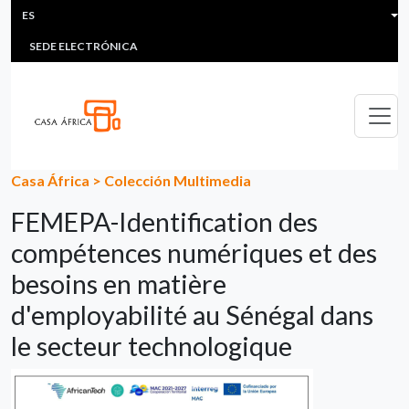
HEADER MENU
Pasar al contenido principal
ES
MULTIMEDIA
FAQS
#ÁFRICAESNOTICIA
Lis
SEDE ELECTRÓNICA
Casa África
>
Colección Multimedia
FEMEPA-Identification des
compétences numériques et des
besoins en matière
d'employabilité au Sénégal dans
le secteur technologique