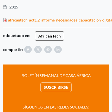
2025
africantech_act1.2_informe_necesidades_capacitacion_digita
etiquetado en:
AfricanTech
compartir:
BOLETÍN SEMANAL DE CASA ÁFRICA
SUSCRIBIRSE
SÍGUENOS EN LAS REDES SOCIALES: