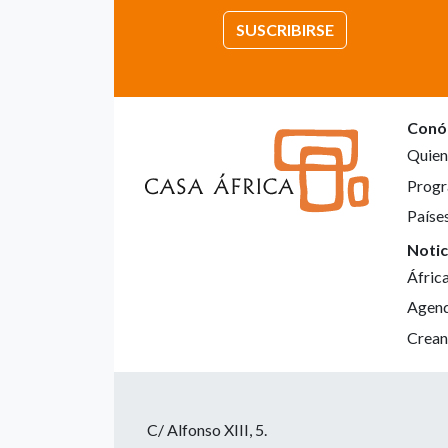
SUSCRIBIRSE
Conó
Quien
Progr
Paíse
Notic
Áfric
Agen
Crean
C/ Alfonso XIII, 5.