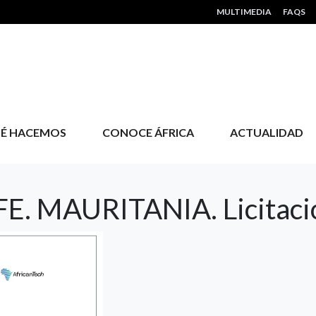
HEADER MENU
MULTIMEDIA
FAQS
É HACEMOS
CONOCE ÁFRICA
ACTUALIDAD
FE. MAURITANIA. Licitaci