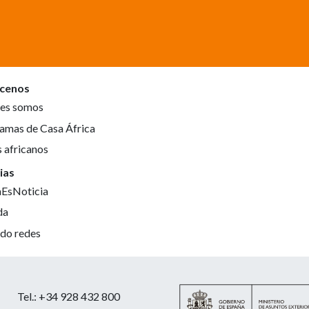
cenos
es somos
amas de Casa África
s africanos
ias
aEsNoticia
da
do redes
Tel.: +34 928 432 800