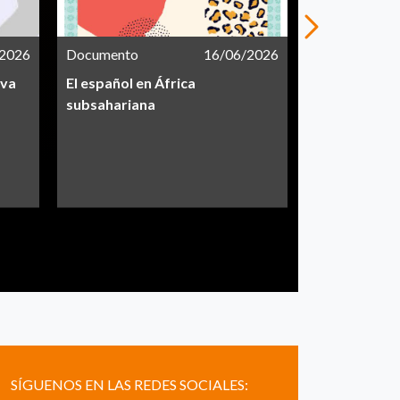
/2026
Documento
16/06/2026
Documento
iva
El español en África
Informe CEA
subsahariana
SÍGUENOS EN LAS REDES SOCIALES: