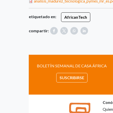
analisis_madurez_tecnologica_pymes_mr_es.p
etiquetado en:
AfricanTech
compartir:
BOLETÍN SEMANAL DE CASA ÁFRICA
SUSCRIBIRSE
Conó
Quien