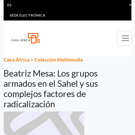
HEADER MENU
Pasar al contenido principal
ES
MULTIMEDIA
FAQS
#ÁFRICAESNOTICIA
Lis
SEDE ELECTRÓNICA
Casa África
>
Colección Multimedia
Beatriz Mesa: Los grupos
armados en el Sahel y sus
complejos factores de
radicalización