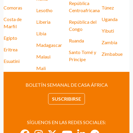
República
Comoras
Túnez
Lesotho
Centroafricana
Costa de
Uganda
Liberia
República del
Marfil
Congo
Yibuti
Libia
Egipto
Ruanda
Zambia
Madagascar
Eritrea
Santo Tomé y
Zimbabue
Malaui
Principe
Esuatini
Mali
BOLETÍN SEMANAL DE CASA ÁFRICA
SUSCRIBIRSE
SÍGUENOS EN LAS REDES SOCIALES: