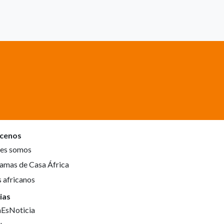
cenos
es somos
amas de Casa África
s africanos
ias
aEsNoticia