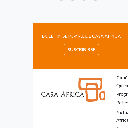
BOLETÍN SEMANAL DE CASA ÁFRICA
SUSCRIBIRSE
Conó
Quien
Progr
Paíse
Notic
Áfric