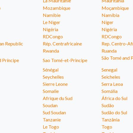
La Mauritanie
Mauritânia
e
Mozambique
Moçambique
Namibie
Namíbia
Le Niger
Níger
Nigéria
Nigéria
RDCongo
RDCongo
can Republic
Rép. Centrafricaine
Rep. Centro-Af
Rwanda
Ruanda
São Tomé and P
 Príncipe
Sao Tomé-et-Principe
Sénégal
Senegal
Seychelles
Seicheles
Sierre Leone
Serra Leoa
Somalie
Somália
Afrique du Sud
África do Sul
Soudan
Sudão
Sud Soudan
Sudão do Sul
Tanzanie
Tanzânia
Le Togo
Togo