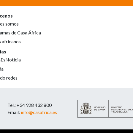
cenos
es somos
amas de Casa África
s africanos
ias
aEsNoticia
da
do redes
Tel.: +34 928 432 800
Email:
info@casafrica.es