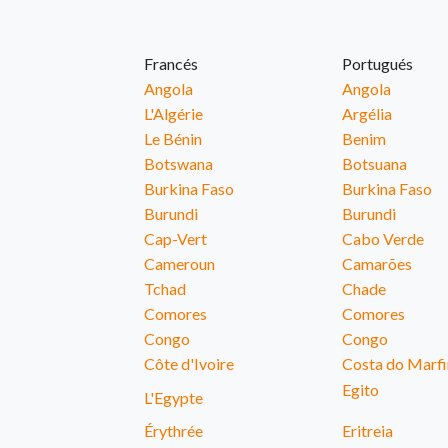
Francés
Portugués
Angola
Angola
L'Algérie
Argélia
Le Bénin
Benim
Botswana
Botsuana
Burkina Faso
Burkina Faso
Burundi
Burundi
Cap-Vert
Cabo Verde
Cameroun
Camarões
Tchad
Chade
Comores
Comores
Congo
Congo
Côte d'Ivoire
Costa do Marf
Egito
L'Egypte
Érythrée
Eritreia