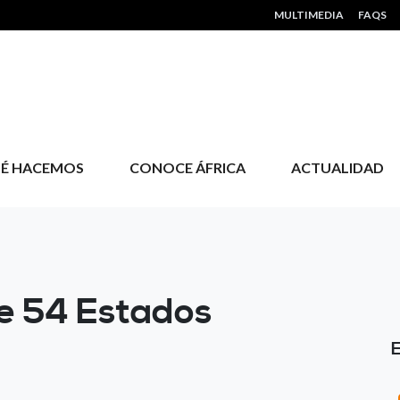
HEADER MENU
MULTIMEDIA
FAQS
É HACEMOS
CONOCE ÁFRICA
ACTUALIDAD
e 54 Estados