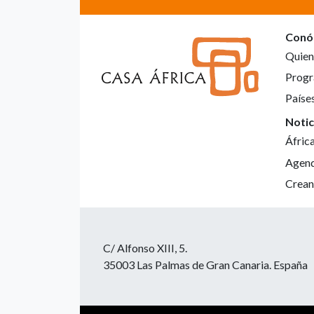
Conó
Quien
Progr
Paíse
Notic
Áfric
Agen
Crean
C/ Alfonso XIII, 5.
35003 Las Palmas de Gran Canaria. España