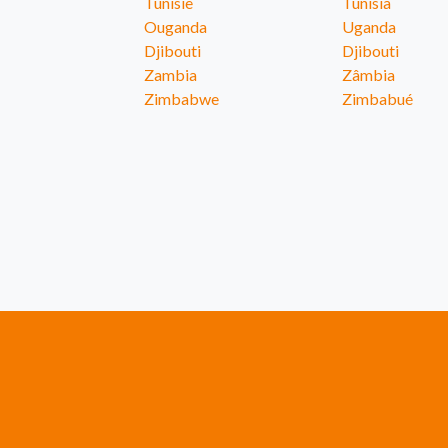
Tunisie
Tunísia
Ouganda
Uganda
Djibouti
Djibouti
Zambia
Zâmbia
Zimbabwe
Zimbabué