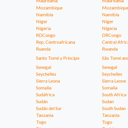
Mauritania
Mauritania
Mozambique
Mozambiqu
Namibia
Namibia
Níger
Niger
Nigeria
Nigeria
RDCongo
DRCongo
Rep. Centroafricana
Central Afri
Ruanda
Rwanda
Santo Tomé y P
ríncipe
São Tomé and
Senegal
Senegal
Seychelles
Seychelles
Sierra Leona
Sierra Leone
Somalia
Somalia
Sudáfrica
South Africa
Sudán
Sudan
Sudán del Sur
South Sudan
Tanzania
Tanzania
Togo
Togo