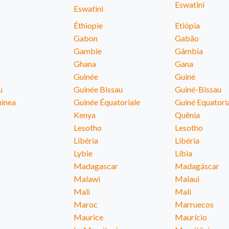
Eswatini
Eswatini
Éthiopie
Etiópia
Gabon
Gabão
Gambie
Gâmbia
Ghana
Gana
Guinée
Guiné
u
Guinée Bissau
Guiné-Bissau
uinea
Guinée Équatoriale
Guiné Equatori
Kenya
Quênia
Lesotho
Lesotho
Libéria
Libéria
Lybie
Líbia
Madagascar
Madagáscar
Malawi
Malaui
Mali
Mali
Maroc
Marruecos
Maurice
Maurício