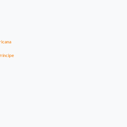
ricana
ríncipe