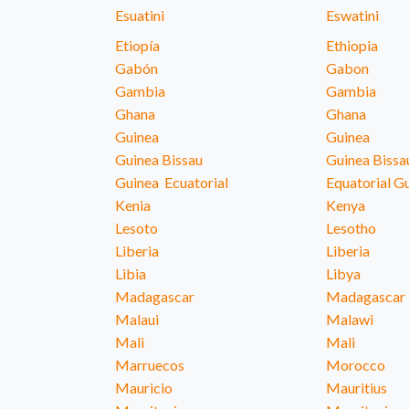
Esuatini
Eswatini
Etiopía
Ethiopia
Gabón
Gabon
Gambia
Gambia
Ghana
Ghana
Guinea
Guinea
Guinea Bissau
Guinea Bissa
Guinea Ecuatorial
Equatorial G
Kenia
Kenya
Lesoto
Lesotho
Liberia
Liberia
Libia
Libya
Madagascar
Madagascar
Malaui
Malawi
Mali
Mali
Marruecos
Morocco
Mauricio
Mauritius