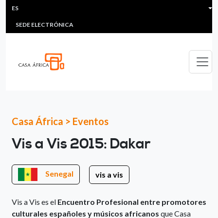
HEADER MENU
Pasar al contenido principal
ES
MULTIMEDIA
FAQS
#ÁFRICAESNOTICIA
Lis
SEDE ELECTRÓNICA
Casa África
>
Eventos
Vis a Vis 2015: Dakar
Senegal
vis a vis
Vis a Vis es el
Encuentro Profesional entre promotores
culturales españoles y músicos africanos
que Casa