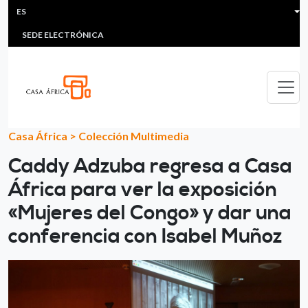
HEADER MENU
Pasar al contenido principal
ES
MULTIMEDIA
FAQS
#ÁFRICAESNOTICIA
Lis
SEDE ELECTRÓNICA
Casa África
>
Colección Multimedia
Caddy Adzuba regresa a Casa
África para ver la exposición
«Mujeres del Congo» y dar una
conferencia con Isabel Muñoz