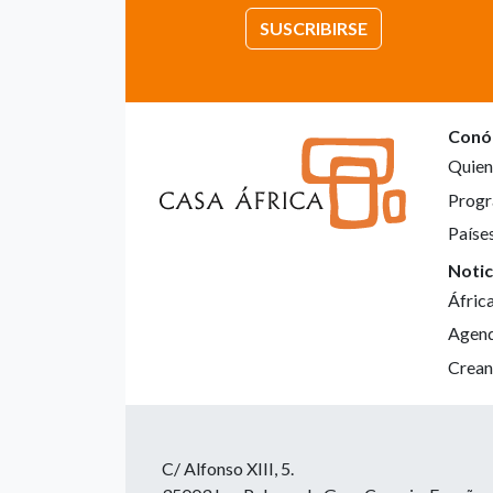
SUSCRIBIRSE
Conó
Quien
Progr
Paíse
Notic
Áfric
Agen
Crean
C/ Alfonso XIII, 5.