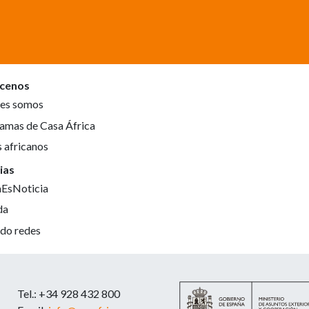
cenos
es somos
amas de Casa África
s africanos
ias
aEsNoticia
da
do redes
Tel.: +34 928 432 800