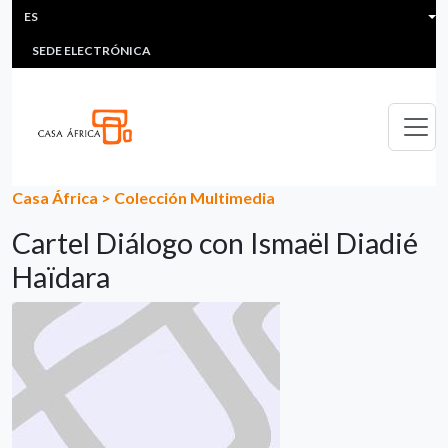
HEADER MENU
Pasar al contenido principal
ES
MULTIMEDIA
FAQS
#ÁFRICAESNOTICIA
Lis
SEDE ELECTRÓNICA
Casa África
>
Colección Multimedia
Cartel Diálogo con Ismaël Diadié
Haïdara