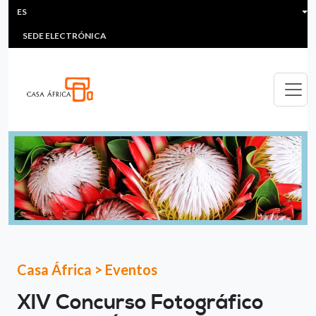
HEADER MENU
Pasar al contenido principal
ES
MULTIMEDIA
FAQS
#ÁFRICAESNOTICIA
Lis
SEDE ELECTRÓNICA
Casa África
>
Eventos
XIV Concurso Fotográfico