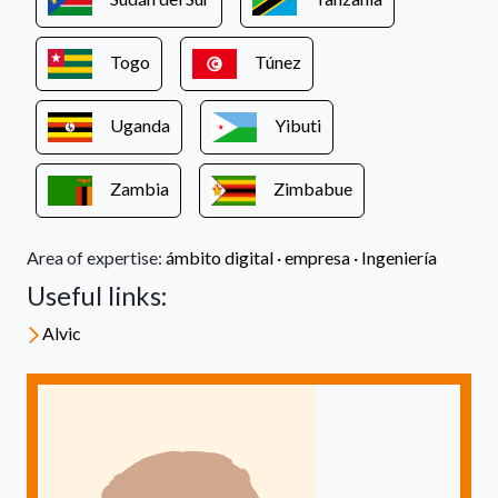
Togo
Túnez
Uganda
Yibuti
Zambia
Zimbabue
Area of expertise:
ámbito digital ·
empresa ·
Ingeniería
Useful links:
Alvic