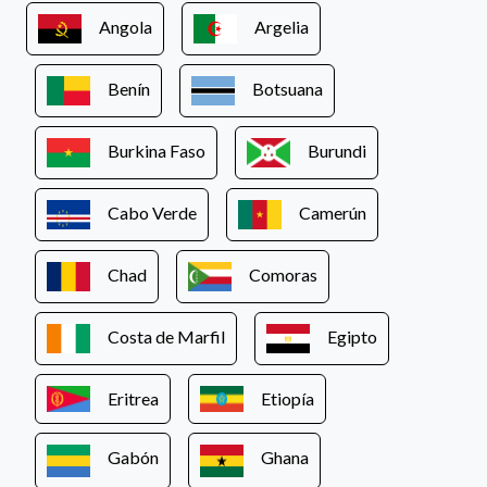
Angola
Argelia
Benín
Botsuana
Burkina Faso
Burundi
Cabo Verde
Camerún
Chad
Comoras
Costa de Marfil
Egipto
Eritrea
Etiopía
Gabón
Ghana