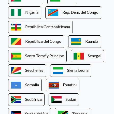
Nigeria
Rep. Dem. del Congo
República Centroafricana
República del Congo
Ruanda
Santo Tomé y Principe
Senegal
Seychelles
Sierra Leona
Somalia
Esuatini
Sudáfrica
Sudán
Sudán del Sur
Tanzania