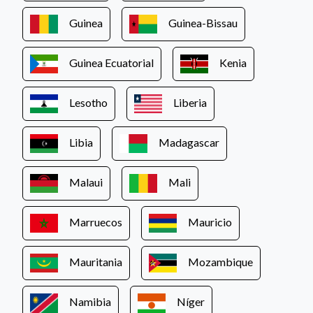
Guinea
Guinea-Bissau
Guinea Ecuatorial
Kenia
Lesotho
Liberia
Libia
Madagascar
Malaui
Mali
Marruecos
Mauricio
Mauritania
Mozambique
Namibia
Níger