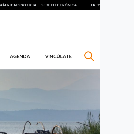
#ÁFRICAESNOTICIA
SEDE ELECTRÓNICA
FR
Lister les actions sup
AGENDA
VINCÚLATE