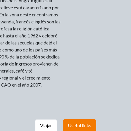
ica del Congo. Kigali es la
l relieve está caracterizado por
 En la zona oeste encontramos
rwanda, francés e inglés son las
ofesa la religión católica.
 hasta el año 1962 y celebró
r de las secuelas que dejó el
o como uno de los países más
 90 % de la población se dedica
yoría de ingresos provienen de
nerales, café y té
 regional y el crecimiento
a CAO en el año 2007.
Viajar
Useful links