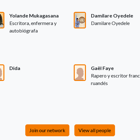
Yolande Mukagasana
Damilare Oyedele
Escritora, enfermera y
Damilare Oyedele
autobiógrafa
Dida
Gaël Faye
Rapero y escritor fran
ruandés
Join our network
View all people