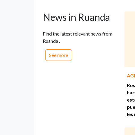
News in Ruanda
Find the latest relevant news from
Ruanda .
See more
AG
Ros
hac
est
pue
les