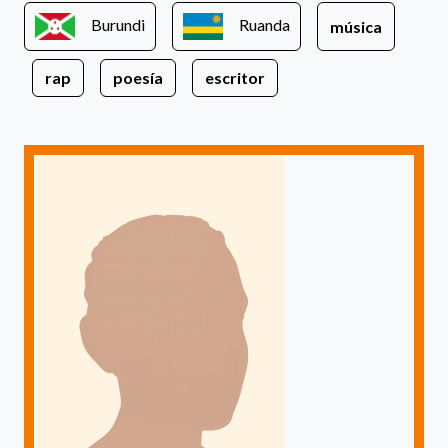
Burundi
Ruanda
música
rap
poesía
escritor