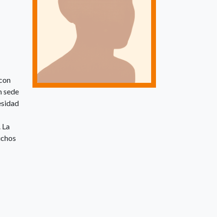
 con
n sede
esidad
 La
uchos