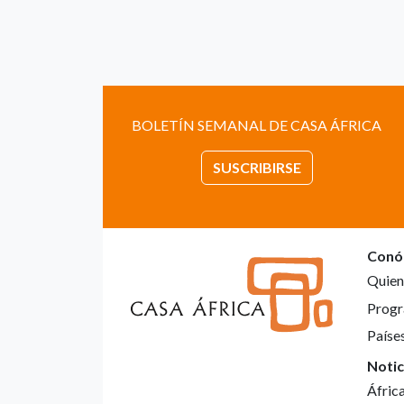
BOLETÍN SEMANAL DE CASA ÁFRICA
SUSCRIBIRSE
Conó
Quien
Progr
Paíse
Notic
Áfric