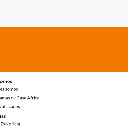
cenos
es somos
amas de Casa África
s africanos
ias
aEsNoticia