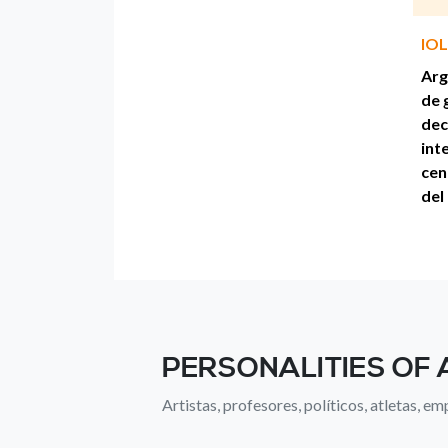
IOL
Arg
de 
dec
int
cen
del
PERSONALITIES OF 
Artistas, profesores, políticos, atletas, emp