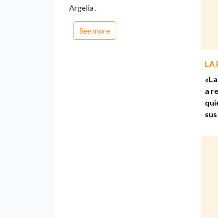
Argelia .
See more
LA
«La
a r
qui
sus