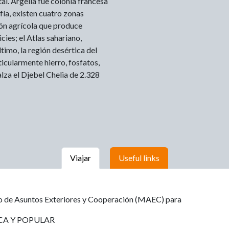
al. Argelia fue colonia francesa
ía, existen cuatro zonas
gión agrícola que produce
icies; el Atlas sahariano,
timo, la región desértica del
ticularmente hierro, fosfatos,
 alza el Djebel Chelia de 2.328
Viajar
Useful links
io de Asuntos Exteriores y Cooperación (MAEC) para
CA Y POPULAR