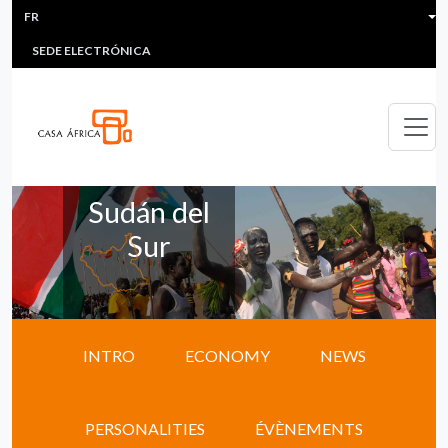
HEADER MENU
Aller au contenu principal
FR
MULTIMEDIA
FAQS
#ÁFRICAESNOTICIA
Lis
SEDE ELECTRÓNICA
Sudán del
Sur
INTRO
ECONOMY
NEWS
PERSONALITIES
ÉVÈNEMENTS