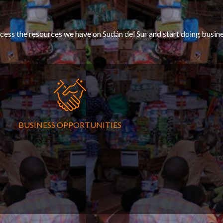
cess the resources we have on Sudán del Sur and start doing busine
BUSINESS OPPORTUNITIES