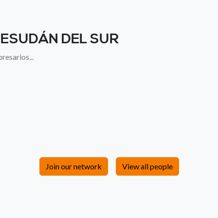
ESUDÁN DEL SUR
resarios...
Join our network
View all people