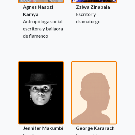
Agnes Nasozi
Zziwa Zinabala
Kamya
Escritor y
Antropóloga social,
dramaturgo
escritora y bailaora
de flamenco
Jennifer Makumbi
George Kararach