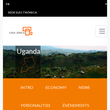
HEADER MENU
Aller au contenu principal
FR
MULTIMEDIA
FAQS
#ÁFRICAESNOTICIA
Lis
SEDE ELECTRÓNICA
Uganda
INTRO
ECONOMY
NEWS
PERSONALITIES
ÉVÈNEMENTS