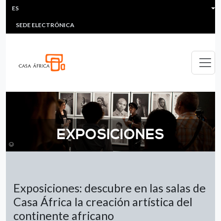
HEADER MENU
Pasar al contenido principal
ES
MULTIMEDIA
FAQS
#ÁFRICAESNOTICIA
LI
SEDE ELECTRÓNICA
EXPOSICIONES
©
Exposiciones: descubre en las salas de
Casa África la creación artística del
continente africano