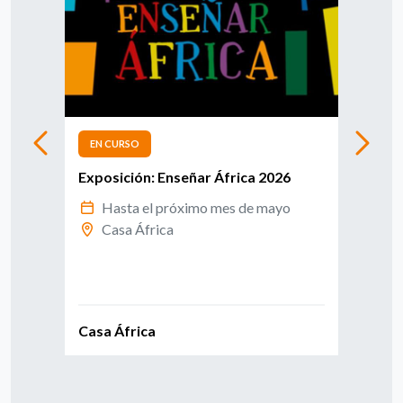
EN CURSO
FIN
as
Exposición: Enseñar África 2026
Expo
Hasta el próximo mes de mayo
D
020 en
Casa África
C
C
Casa África
Casa