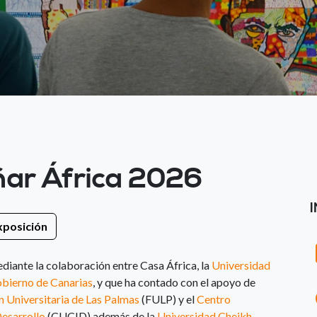
ñar África 2026
xposición
diante la colaboración entre Casa África, la
Universidad
bierno de Canarias
, y que ha contado con el apoyo de
 Universitaria de Las Palmas
(FULP) y el
Centro
Desarrollo
(CUCID) además de la
Universidad Cheikh