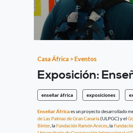
Casa África
>
Eventos
Exposición: Ense
enseñar áfrica
exposiciones
e
Enseñar África
es un proyecto desarrollado me
de Las Palmas de Gran Canaria
(ULPGC) y el
Go
Binter
, la
Fundación Ramón Areces
, la
Fundación
Universitario de Cooperación Internacional al 