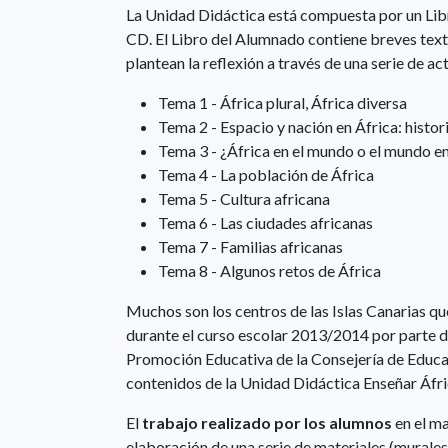
La Unidad Didáctica está compuesta por un Lib
CD. El Libro del Alumnado contiene breves texto
plantean la reflexión a través de una serie de a
Tema 1 - África plural, África diversa
Tema 2 - Espacio y nación en África: histor
Tema 3 - ¿África en el mundo o el mundo en
Tema 4 - La población de África
Tema 5 - Cultura africana
Tema 6 - Las ciudades africanas
Tema 7 - Familias africanas
Tema 8 - Algunos retos de África
Muchos son los centros de las Islas Canarias q
durante el curso escolar 2013/2014 por parte d
Promoción Educativa de la Consejería de Educac
contenidos de la Unidad Didáctica Enseñar Áfric
El
trabajo realizado por los alumnos
en el ma
elaboración de una serie de materiales (murales,