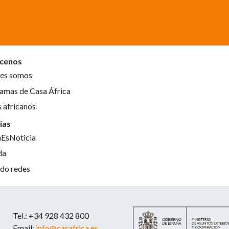
cenos
es somos
amas de Casa África
s africanos
ias
aEsNoticia
da
do redes
Tel.: +34 928 432 800
Email:
info@casafrica.es