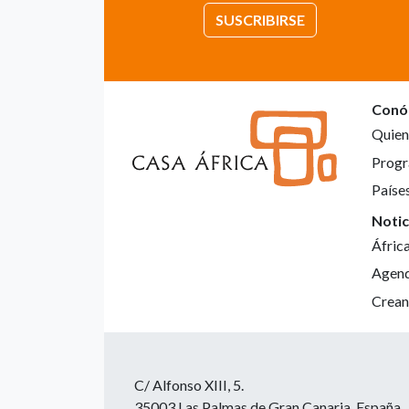
SUSCRIBIRSE
Conó
Quien
Progr
Paíse
Notic
Áfric
Agen
Crean
C/ Alfonso XIII, 5.
35003 Las Palmas de Gran Canaria. España