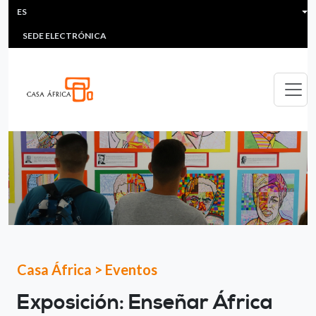
HEADER MENU
Pasar al contenido principal
ES
MULTIMEDIA
FAQS
#ÁFRICAESNOTICIA
Lis
SEDE ELECTRÓNICA
Casa África
>
Eventos
Exposición: Enseñar África