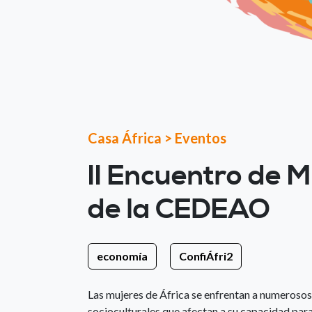
Casa África
>
Eventos
II Encuentro de 
de la CEDEAO
economía
ConfiÁfri2
Las mujeres de África se enfrentan a numerosos
socioculturales que afectan a su capacidad para