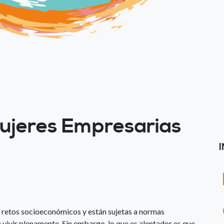
Mujeres Empresarias
 retos socioeconómicos y están sujetas a normas
 vivir plenamente. Sin embargo, lo que es alentador es que