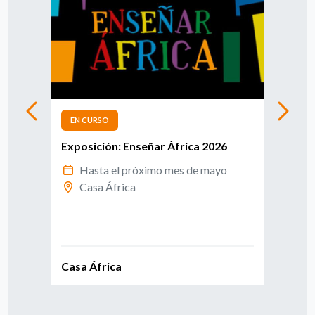
EN CURSO
EN 
o
Exposición: Enseñar África 2026
Conv
leng
Hasta el próximo mes de mayo
Casa África
R
d
Casa África
Exte