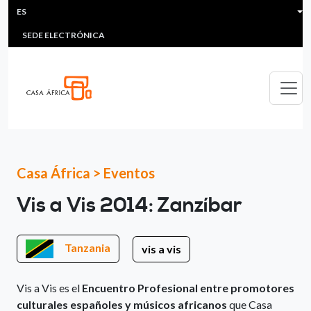
HEADER MENU
Pasar al contenido principal
ES
MULTIMEDIA
FAQS
#ÁFRICAESNOTICIA
Lis
SEDE ELECTRÓNICA
Casa África
>
Eventos
Vis a Vis 2014: Zanzíbar
Tanzania
vis a vis
Vis a Vis es el
Encuentro Profesional entre promotores
culturales españoles y músicos africanos
que Casa