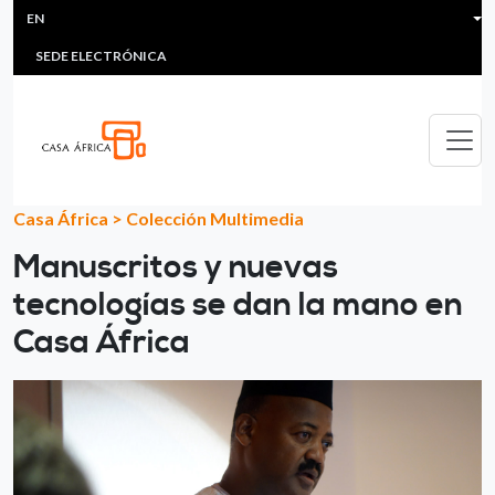
HEADER MENU
Skip to main content
EN
MULTIMEDIA
FAQS
#ÁFRICAESNOTICIA
Lis
SEDE ELECTRÓNICA
Casa África
>
Colección Multimedia
Manuscritos y nuevas
tecnologías se dan la mano en
Casa África