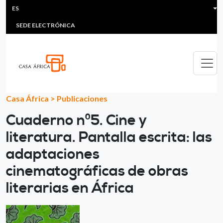
HEADER MENU
Pasar al contenido principal
ES
MULTIMEDIA
FAQS
#ÁFRICAESNOTICIA
Lis
SEDE ELECTRÓNICA
Casa África
>
Publicaciones
Cuaderno nº5. Cine y
literatura. Pantalla escrita: las
adaptaciones
cinematográficas de obras
literarias en África