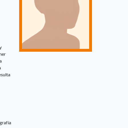
y
ner
a
a
esulta
grafía