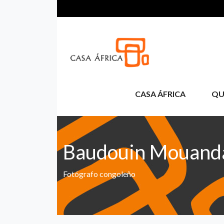
Pasar al contenido principal
CASA ÁFRICA
QU
Baudouin Mouand
Fotógrafo congoleño