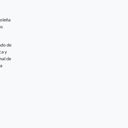
goleña
os
ado de
ca y
nal de
 a