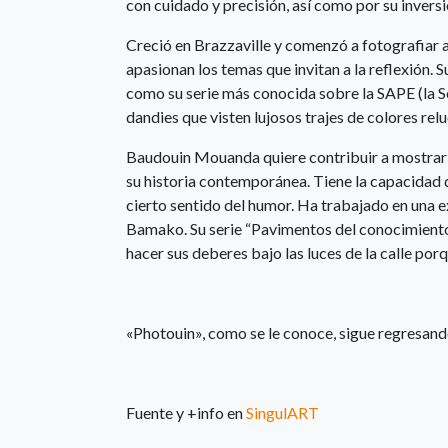
con cuidado y precisión, así como por su inve
Creció en Brazzaville y comenzó a fotografiar a l
apasionan los temas que invitan a la reflexión. 
como su serie más conocida sobre la SAPE (la 
dandies que visten lujosos trajes de colores relu
Baudouin Mouanda quiere contribuir a mostrar un
su historia contemporánea. Tiene la capacidad 
cierto sentido del humor. Ha trabajado en una e
Bamako. Su serie “Pavimentos del conocimiento”
hacer sus deberes bajo las luces de la calle porq
«Photouin», como se le conoce, sigue regresando
Fuente y +info en
SingulART