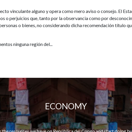
ecto vinculante alguno y opera como mero aviso o consejo. El Est
ños o perjuicios que, tanto por la observancia como por desconocim
personas o bienes, no considerando dicha recomendación título qu
ntos ninguna región del...
ECONOMY
 the resources we have on República del Congo and start doing bu