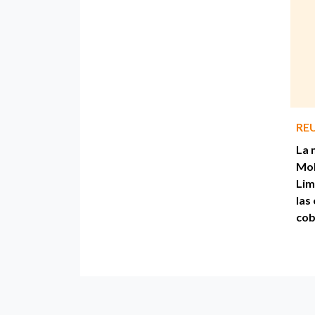
RE
La 
Mo
Lim
las
cob