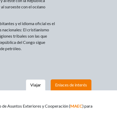
y al este con la República
al suroeste con el océano
itantes y el idioma oficial es el
s nacionales: El cristianismo
igiones tribales son las que
República del Congo sigue
 de petróleo.
Viajar
Enlaces de interés
o de Asuntos Exteriores y Cooperación (
MAEC
) para