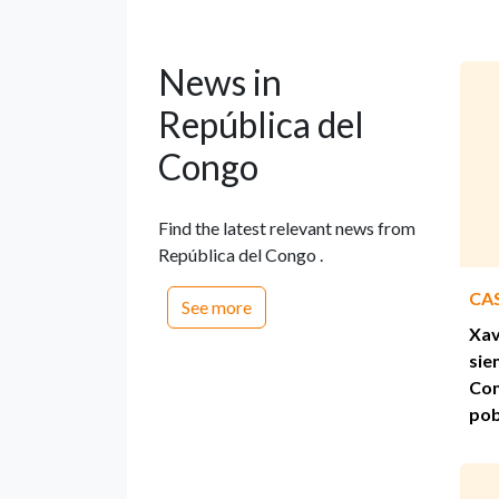
News in
República del
Congo
Find the latest relevant news from
República del Congo .
CA
See more
Xav
sie
Con
pob