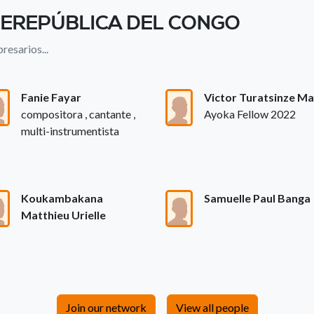
EREPÚBLICA DEL CONGO
resarios...
Fanie Fayar
Victor Turatsinze Ma
compositora , cantante ,
Ayoka Fellow 2022
multi-instrumentista
Koukambakana
Samuelle Paul Banga
Matthieu Urielle
Join our network
View all people