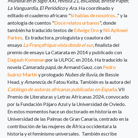
Mundial en el Siglo XXI, revista 21, esGlobal, Brittle Paper,
La Vanguardia, El Periódico
y
Ara
. Ha coordinado y
editado el cuaderno africano "
Si hablas de nosotros...
" y la
antología de cuentos "
Doce relatos urbanos
", donde
también ha traducido textos de
Edwige Dro
y
Nii Ayikwei
Parkes
. Es traductora, prologuista y coautora del
ensayo
La Françafrique vista desde el sur
, finalista del
premio de ensayo La Catarata en 2014 y publicado con
Dagauh Komenan
por la ULPGC en 2016. Ha traducido la
novela
Camarada papá
, de Armand Gauz, con
Pedro
Suárez Martín
y prologado
Nubes de lluvia
, de Bessie
Head, y
Amanecía
, de Fatou Keita. También es la autora del
Catálogo de autoras africanas publicadas en España
. VII
Premio de Literaturas y Letras Africanas 2024, convocado
por la Fundación Pájaro Azul y la Universidad de Oviedo.
En estos momentos hace un doctorado en historia en la
Universidad de las Palmas de Gran Canaria, centrado en la
contribución de las mujeres de África occidental a la
historia y el feminismo universales. También escribe