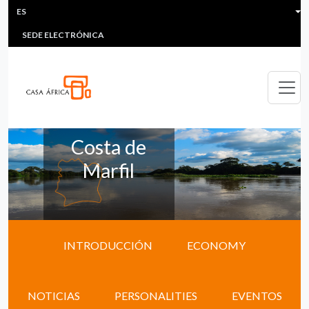
HEADER MENU
Pasar al contenido principal
ES
MULTIMEDIA
FAQS
#ÁFRICAESNOTICIA
Lis
SEDE ELECTRÓNICA
Costa de
Marfil
INTRODUCCIÓN
ECONOMY
NOTICIAS
PERSONALITIES
EVENTOS