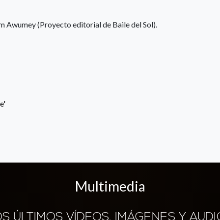
 Awumey (Proyecto editorial de Baile del Sol).
e'
Multimedia
OS ÚLTIMOS VÍDEOS, IMÁGENES Y AUDI