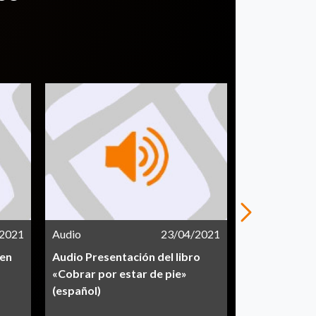
/2021
Audio
23/04/2021
Vídeo
 en
Audio Presentación del libro
Presentación
«Cobrar por estar de pie»
por estar de 
(español)
Armand Gau