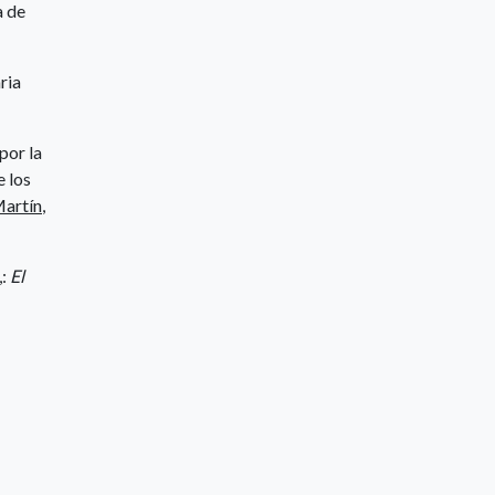
a de
ria
por la
e los
artín
,
,:
El