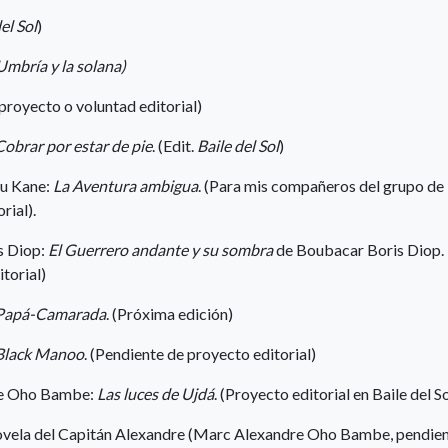
el Sol
)
Umbría y la solana)
 proyecto o voluntad editorial)
Cobrar por estar de pie
. (Edit.
Baile del Sol
)
u Kane:
La Aventura ambigua
. (Para mis compañeros del grupo de
rial).
s Diop:
El Guerrero andante y su sombra
de Boubacar Boris Diop.
torial)
Papá-Camarada
. (Próxima edición)
Black Manoo
. (Pendiente de proyecto editorial)
re Oho Bambe:
Las luces de Ujdá
. (Proyecto editorial en Baile del So
 novela del Capitán Alexandre (Marc Alexandre Oho Bambe, pendie