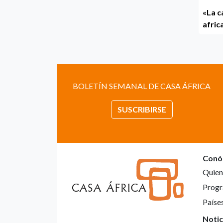
«La c
afric
BOLETÍN SEMANAL DE CASA ÁFRICA
SUSCRIBIRSE
Conó
Quien
Progr
Paíse
Notic