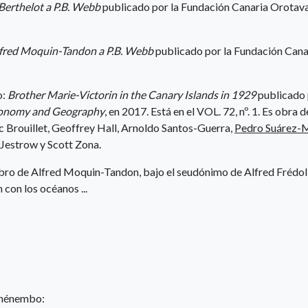
 Berthelot a P.B. Webb
publicado por la Fundación Canaria Orotav
lfred Moquin-Tandon a P.B. Webb
publicado por la Fundación Cana
o:
Brother Marie-Victorin in the Canary Islands in 1929
publicado 
axonomy and Geography
, en 2017. Está en el VOL. 72, nº. 1. Es obra d
c Brouillet, Geoffrey Hall, Arnoldo Santos-Guerra,
Pedro Suárez-M
 Jestrow y Scott Zona.
bro de Alfred Moquin-Tandon, bajo el seudónimo de Alfred Frédol
 con los océanos ...
onénembo: