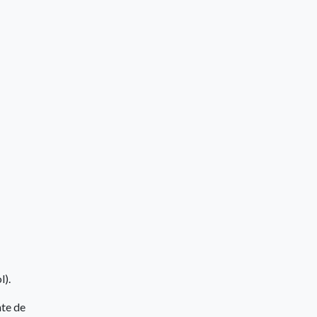
l).
nte de