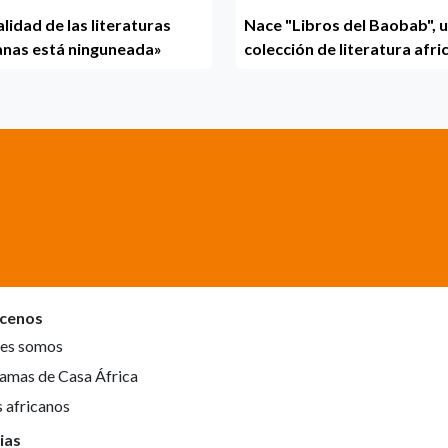
alidad de las literaturas
Nace "Libros del Baobab", 
anas está ninguneada»
colección de literatura afri
cenos
es somos
amas de Casa África
s africanos
ias