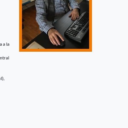
 a la
ntral
l),