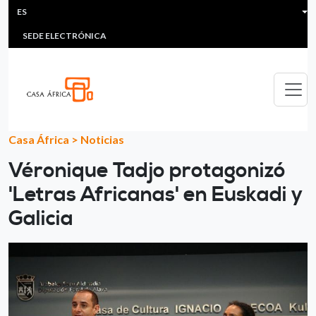
HEADER MENU
Pasar al contenido principal
ES
MULTIMEDIA
FAQS
#ÁFRICAESNOTICIA
Lis
SEDE ELECTRÓNICA
Casa África
>
Noticias
Véronique Tadjo protagonizó
'Letras Africanas' en Euskadi y
Galicia