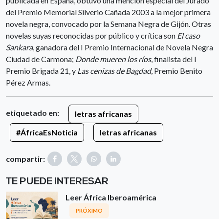
publicada en España, obtuvo una mención especial del Jurado
del Premio Memorial Silverio Cañada 2003 a la mejor primera
novela negra, convocado por la Semana Negra de Gijón. Otras
novelas suyas reconocidas por público y crítica son
El caso
Sankara
, ganadora del I Premio Internacional de Novela Negra
Ciudad de Carmona;
Donde mueren los ríos
, finalista del I
Premio Brigada 21, y
Las cenizas de Bagdad
, Premio Benito
Pérez Armas.
etiquetado en:
letras africanas
#ÁfricaEsNoticia
letras africanas
compartir:
TE PUEDE INTERESAR
Leer África Iberoamérica
PRÓXIMO